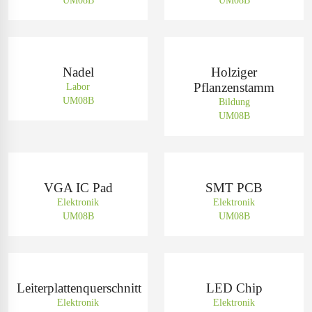
UM08B
UM08B
Nadel
Holziger
Pflanzenstamm
Labor
UM08B
Bildung
UM08B
VGA IC Pad
SMT PCB
Elektronik
Elektronik
UM08B
UM08B
Leiterplattenquerschnitt
LED Chip
Elektronik
Elektronik