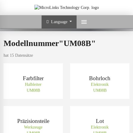
Language
Modellnummer"UM08B"
hat 15 Datensätze
Farbfilter
Bohrloch
Halbleiter
Elektronik
UM08B
UM08B
Präzisionsteile
Lot
Werkzeuge
Elektronik