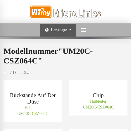
Language
Modellnummer"UM20C-
CSZ064C"
hat 7 Datensätze
Rückstände Auf Der
Chip
Düse
Halbleiter
UM20C-CSZ064C
Halbleiter
UM20C-CSZ064C