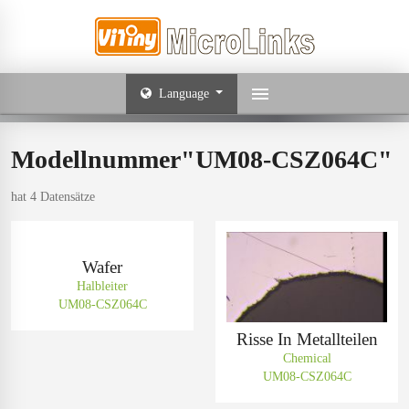
Language
Modellnummer"UM08-CSZ064C"
hat 4 Datensätze
Wafer
Halbleiter
UM08-CSZ064C
Risse In Metallteilen
Chemical
UM08-CSZ064C