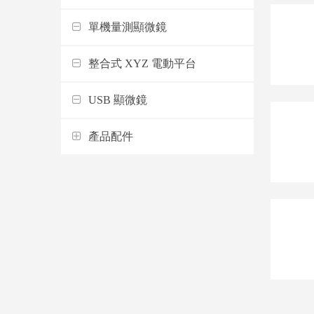
單機量測顯微鏡
整合式 XYZ 電動平台
USB 顯微鏡
產品配件
支架
物鏡
影像擷取盒
燈源
螢幕
移動平台