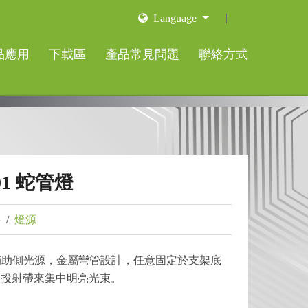
Language
品應用
下載區
產品常見問題
聯絡方式
01 蛇管燈
件
/
燈源
1 輔助側光源，金屬彎管設計，任意固定於支架底
D投射帶來集中明亮光束。