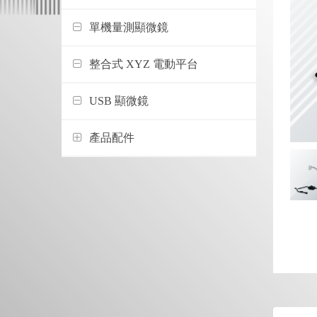
單機量測顯微鏡
整合式 XYZ 電動平台
USB 顯微鏡
產品配件
支架
物鏡
影像擷取盒
燈源
螢幕
移動平台