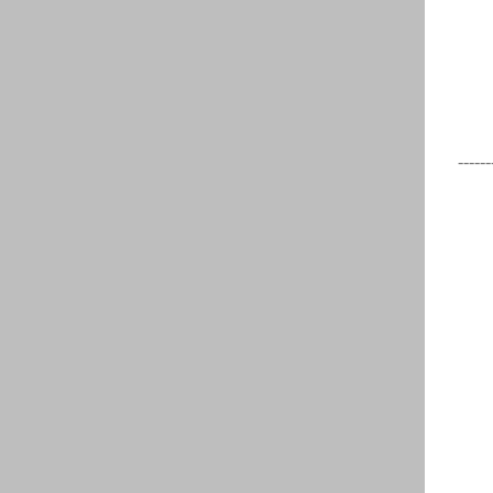
------